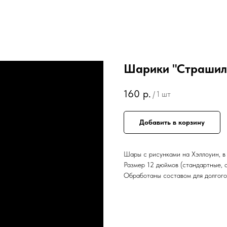
Шарики "Страшил
160
р.
/
1 шт
Добавить в корзину
Шары с рисунками на Хэллоуин, в
Размер 12 дюймов (стандартные, о
Обработаны составом для долгого