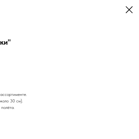
ки"
 ассортименте.
коло 30 см).
 полёта.