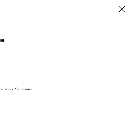
ие
рмления Хэллоуина