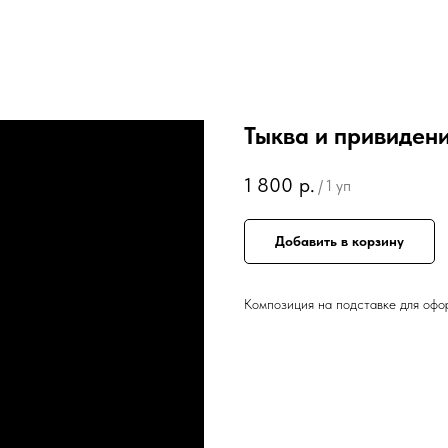
Тыква и привиден
1 800
р.
/
1 уп
Добавить в корзину
Композиция на подставке для офо