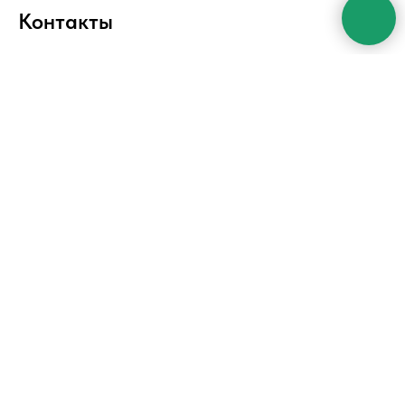
Контакты
+7 (926) 665-45-80
Новоясеневский, 21к1
Sharikvip@yandex.ru